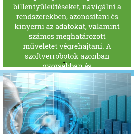
billentyűleütéseket, navigálni a
rendszerekben, azonosítani és
kinyerni az adatokat, valamint
számos meghatározott
műveletet végrehajtani. A
szoftverrobotok azonban
gyorsabban és
következetesebben tudják
megtenni, mint az emberek,
anélkül, hogy fel kellene
állniuk, nyújtózkodniuk vagy
kávészünetet kellene tartaniuk.