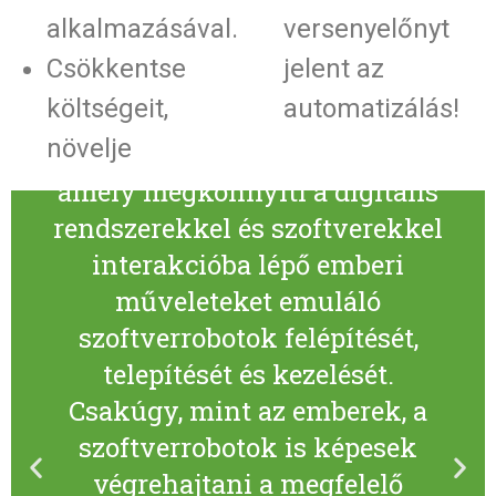
folyamatautomatizálás?
alkalmazásával.
versenyelőnyt
Csökkentse
jelent az
A robotizált
költségeit,
automatizálás!
folyamatautomatizálás (RPA)
növelje
egy olyan szoftvertechnológia,
amely megkönnyíti a digitális
rendszerekkel és szoftverekkel
interakcióba lépő emberi
műveleteket emuláló
szoftverrobotok felépítését,
telepítését és kezelését.
Csakúgy, mint az emberek, a
szoftverrobotok is képesek
végrehajtani a megfelelő