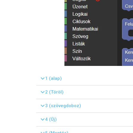
1 (alap)
2 (Töröl)
3 (szövegdoboz)
4 (Új)